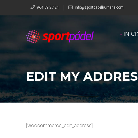
964 59 27 21
info@sportpadelburriana.com
INIC
EDIT MY ADDRES
[woocommerce_edit_address]