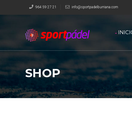
964 59 27 21
info@sportpadelburriana.com
INIC
SHOP